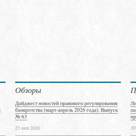
Обзоры
П
Дайджест новостей правового регулирования
Ли
м
банкротства (март-апрель 2026 года). Выпуск
па
№ 63
пр
23 мая 2026
30