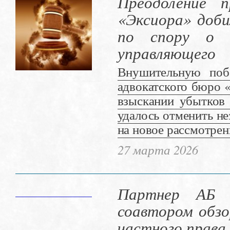
Преодоление 
«Эксиора» доби
по спору о 
управляющего
Внушительную поб
адвокатского бюро 
взыскании убытков
удалось отменить не
на новое рассмотрен
27 марта 2026
Партнер АБ 
соавтором обзо
частного права 