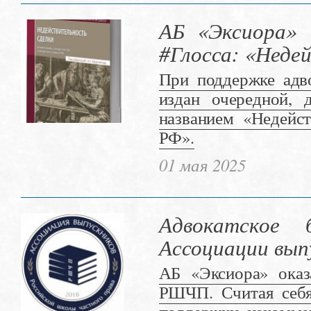
АБ «Эксиора» 
#Глосса: «Неде
При поддержке адв
издан очередной, 
названием «Недейст
РФ».
01 мая 2025
Адвокатское 
Ассоциации вы
АБ «Эксиора» ока
РШЧП. Считая себя