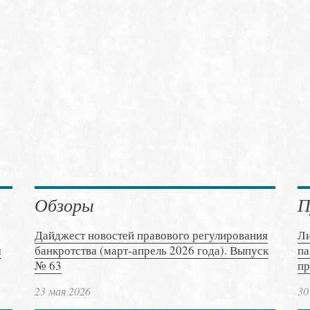
Обзоры
П
Дайджест новостей правового регулирования
Ли
м
банкротства (март-апрель 2026 года). Выпуск
па
№ 63
пр
23 мая 2026
30