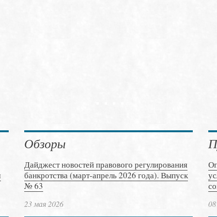
Обзоры
П
Дайджест новостей правового регулирования
Оп
м
банкротства (март-апрель 2026 года). Выпуск
ус
№ 63
со
23 мая 2026
08