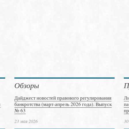
Обзоры
П
Дайджест новостей правового регулирования
Ли
м
банкротства (март-апрель 2026 года). Выпуск
па
№ 63
пр
23 мая 2026
30