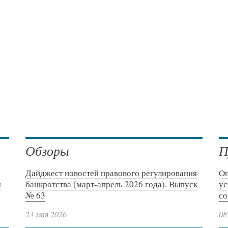
Обзоры
П
Дайджест новостей правового регулирования
Оп
м
банкротства (март-апрель 2026 года). Выпуск
ус
№ 63
со
23 мая 2026
08