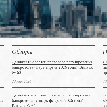
Обзоры
П
Дайджест новостей правового регулирования
Ли
м
банкротства (март-апрель 2026 года). Выпуск
па
№ 63
пр
23 мая 2026
30
Дайджест новостей правового регулирования
Об
а»
банкротства (январь-февраль 2026 года).
«Э
Выпуск № 62
ра