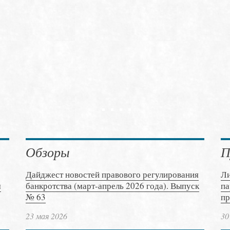
Обзоры
П
Дайджест новостей правового регулирования
Ли
м
банкротства (март-апрель 2026 года). Выпуск
па
№ 63
пр
23 мая 2026
30