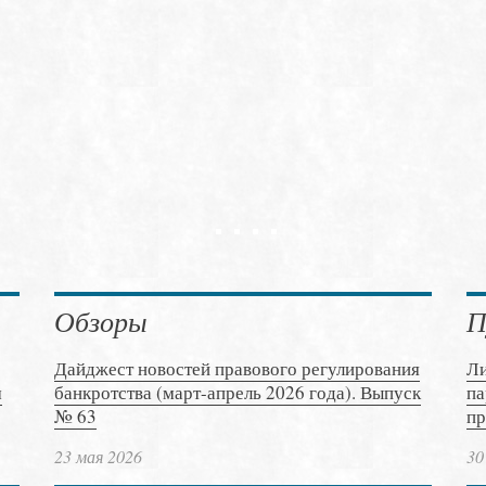
Обзоры
П
Дайджест новостей правового регулирования
Ли
м
банкротства (март-апрель 2026 года). Выпуск
па
№ 63
пр
23 мая 2026
30