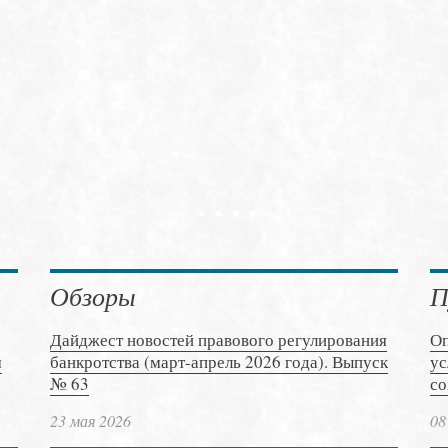
Обзоры
П
Дайджест новостей правового регулирования
Оп
м
банкротства (март-апрель 2026 года). Выпуск
ус
№ 63
со
23 мая 2026
08