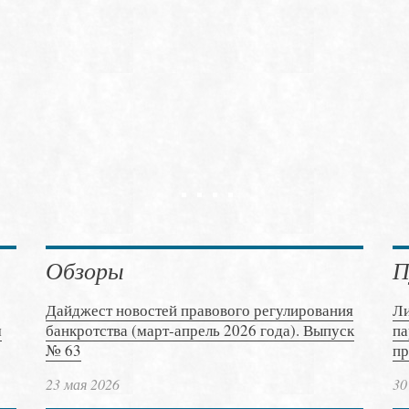
Обзоры
П
Дайджест новостей правового регулирования
Ли
м
банкротства (март-апрель 2026 года). Выпуск
па
№ 63
пр
23 мая 2026
30