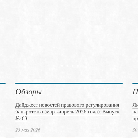
Обзоры
П
Дайджест новостей правового регулирования
Ли
м
банкротства (март-апрель 2026 года). Выпуск
па
№ 63
пр
23 мая 2026
30