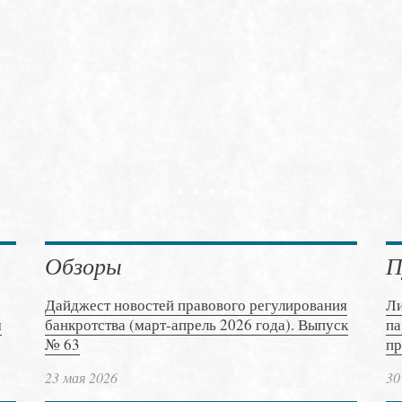
Обзоры
П
Дайджест новостей правового регулирования
Ли
м
банкротства (март-апрель 2026 года). Выпуск
па
№ 63
пр
23 мая 2026
30