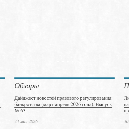
Обзоры
П
Дайджест новостей правового регулирования
Ли
м
банкротства (март-апрель 2026 года). Выпуск
па
№ 63
пр
23 мая 2026
30