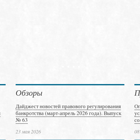
Обзоры
П
Дайджест новостей правового регулирования
Оп
м
банкротства (март-апрель 2026 года). Выпуск
ус
№ 63
со
23 мая 2026
08