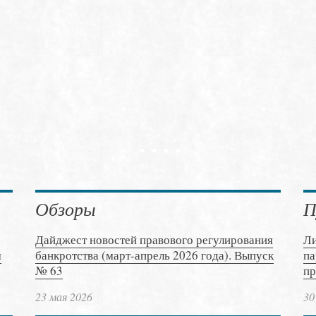
Обзоры
П
Дайджест новостей правового регулирования
Ли
м
банкротства (март-апрель 2026 года). Выпуск
па
№ 63
пр
23 мая 2026
30