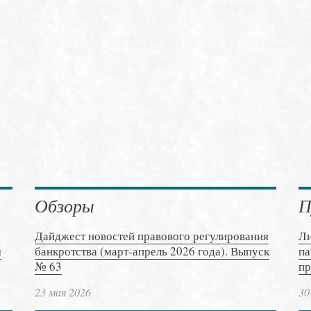
Обзоры
П
Дайджест новостей правового регулирования
Ли
м
банкротства (март-апрель 2026 года). Выпуск
па
№ 63
пр
23 мая 2026
30