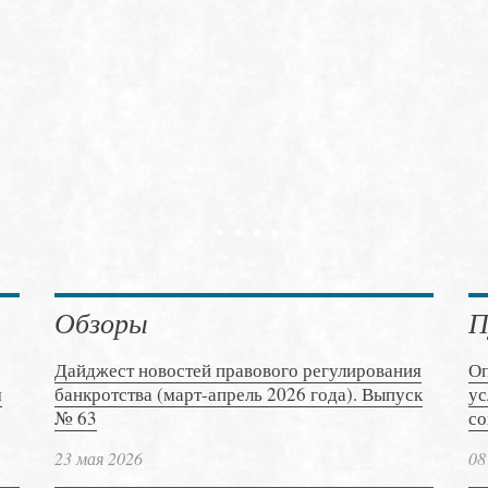
Обзоры
П
Дайджест новостей правового регулирования
Оп
м
банкротства (март-апрель 2026 года). Выпуск
ус
№ 63
со
23 мая 2026
08