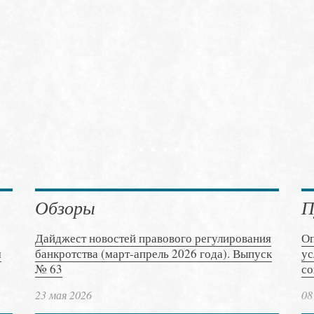
Обзоры
П
Дайджест новостей правового регулирования
Оп
м
банкротства (март-апрель 2026 года). Выпуск
ус
№ 63
со
23 мая 2026
08