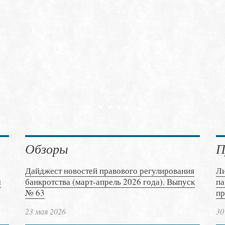
Обзоры
П
Дайджест новостей правового регулирования
Ли
м
банкротства (март-апрель 2026 года). Выпуск
па
№ 63
пр
23 мая 2026
30