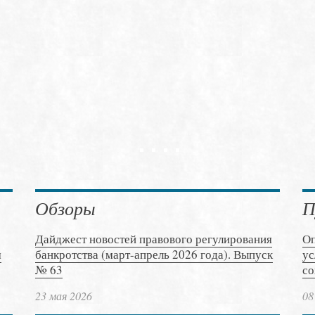
Обзоры
П
Дайджест новостей правового регулирования
Оп
м
банкротства (март-апрель 2026 года). Выпуск
ус
№ 63
со
23 мая 2026
08