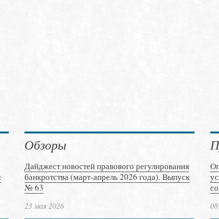
Обзоры
П
Дайджест новостей правового регулирования
Оп
м
банкротства (март-апрель 2026 года). Выпуск
ус
№ 63
со
23 мая 2026
08