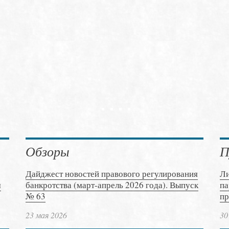
Обзоры
П
Дайджест новостей правового регулирования
Ли
м
банкротства (март-апрель 2026 года). Выпуск
па
№ 63
пр
23 мая 2026
30