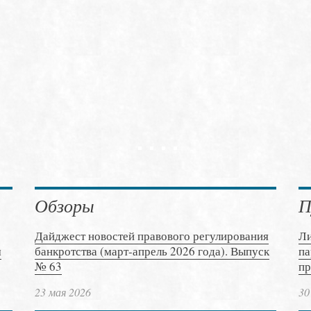
Обзоры
П
Дайджест новостей правового регулирования
Ли
м
банкротства (март-апрель 2026 года). Выпуск
па
№ 63
пр
23 мая 2026
30