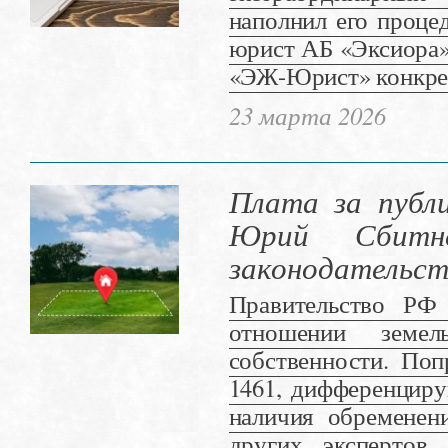
наполнил его проц
юрист АБ «Эксиора»
«ЭЖ-Юрист» конкрет
23 марта 2026
Плата за публ
Юрий Сбитне
законодательст
Правительство РФ
отношении земел
собственности. По
1461, дифференциру
наличия обременен
других экспертов