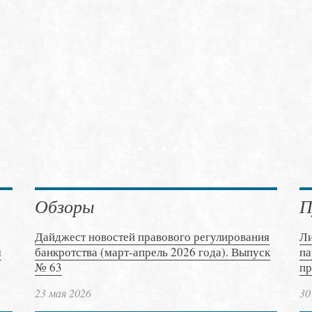
Обзоры
П
Дайджест новостей правового регулирования
Ли
м
банкротства (март-апрель 2026 года). Выпуск
па
№ 63
пр
23 мая 2026
30